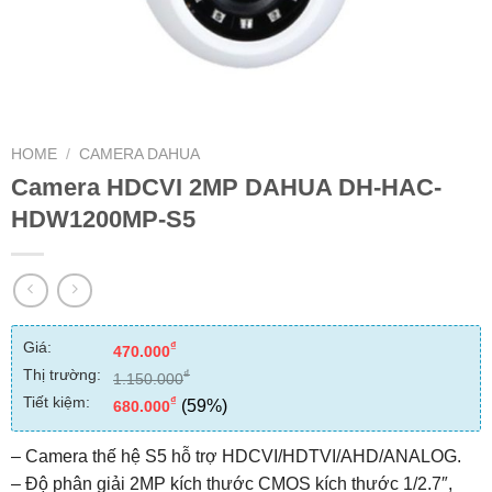
HOME
/
CAMERA DAHUA
Camera HDCVI 2MP DAHUA DH-HAC-
HDW1200MP-S5
Giá:
₫
470.000
Thị trường:
₫
1.150.000
Tiết kiệm:
₫
(59%)
680.000
– Camera thế hệ S5 hỗ trợ HDCVI/HDTVI/AHD/ANALOG.
– Độ phân giải 2MP kích thước CMOS kích thước 1/2.7″,