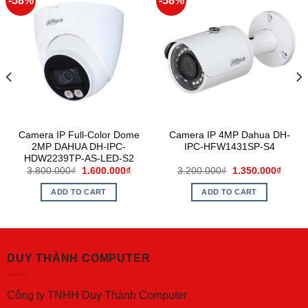
-58%
-58%
Camera IP Full-Color Dome
Camera IP 4MP Dahua DH-
2MP DAHUA DH-IPC-
IPC-HFW1431SP-S4
HDW2239TP-AS-LED-S2
3.800.000
₫
1.600.000
₫
3.200.000
₫
1.350.000
₫
ADD TO CART
ADD TO CART
DUY THÀNH COMPUTER
Công ty TNHH Duy Thành Computer