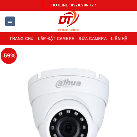
Skip
HOTLINE: 0928.986.777
to
content
TRANG CHỦ
LẮP ĐẶT CAMERA
SỬA CAMERA
LIÊN HỆ
-59%