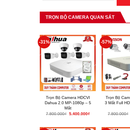
TRỌN BỘ CAMERA QUAN SÁT
-31%
-57%
Trọn Bộ Camera HDCVI
Trọn Bộ Came
Dahua 2.0 MP-1080p – 5
3 Mắt Full H
Mắt
7.800.000
₫
5.400.000
₫
7.800.000
₫