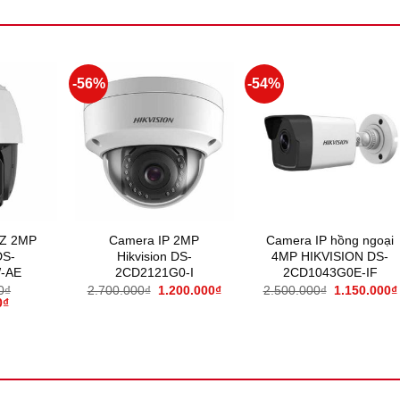
-56%
-54%
TZ 2MP
Camera IP 2MP
Camera IP hồng ngoại
DS-
Hikvision DS-
4MP HIKVISION DS-
-AE
2CD2121G0-I
2CD1043G0E-IF
0
₫
2.700.000
₫
1.200.000
₫
2.500.000
₫
1.150.000
₫
0
₫