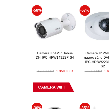
-58%
-57%
Camera IP 4MP Dahua
Camera IP 2M
DH-IPC-HFW1431SP-S4
ngược sáng DA
IPC-HDBW2231
S2
3.200.000
₫
1.350.000
₫
3.850.000
₫
1.
CAMERA WIFI
-30%
-35%