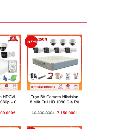
-57%
a HDCVI
Trọn Bộ Camera Hikvision
080p – 6
8 Mắt Full HD 1080 Giá Rẻ
000.000
₫
16.800.000
₫
7.150.000
₫