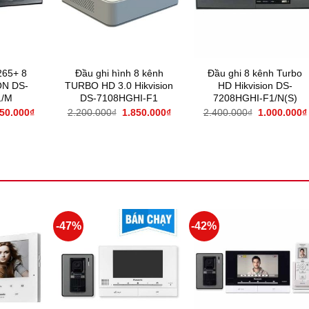
265+ 8
Đầu ghi hình 8 kênh
Đầu ghi 8 kênh Turbo
ON DS-
TURBO HD 3.0 Hikvision
HD Hikvision DS-
1/M
DS-7108HGHI-F1
7208HGHI-F1/N(S)
350.000
₫
2.200.000
₫
1.850.000
₫
2.400.000
₫
1.000.000
₫
-47%
-42%