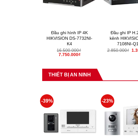
Đầu ghi hình IP 4K
Đầu ghi IP H.
HIKVISION DS-7732NI-
kênh HIKVISI
K4
7108NI-Q
16.500.000
₫
2.850.000
₫
1.
7.750.000
₫
THIẾT BỊ AN NINH
-39%
-23%