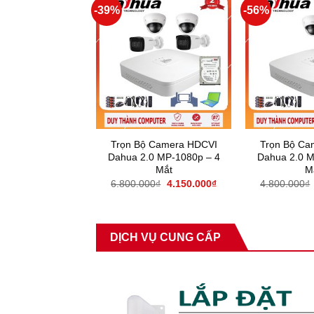
-39%
-56%
Trọn Bộ Camera HDCVI
Trọn Bộ Ca
Dahua 2.0 MP-1080p – 4
Dahua 2.0 M
Mắt
M
6.800.000
₫
4.150.000
₫
4.800.000
₫
DỊCH VỤ CUNG CẤP