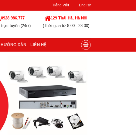
Tiếng Việt
English
0928.986.777
129 Thái Hà, Hà Nội
 trực tuyến (24/7)
(Thời gian từ 8:00 - 23:00)
HƯỚNG DẪN
LIÊN HỆ