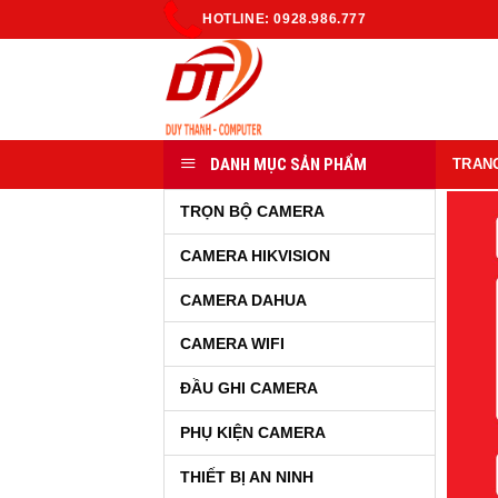
Skip
HOTLINE: 0928.986.777
to
content
DANH MỤC SẢN PHẨM
TRAN
TRỌN BỘ CAMERA
CAMERA HIKVISION
CAMERA DAHUA
CAMERA WIFI
ĐẦU GHI CAMERA
PHỤ KIỆN CAMERA
THIẾT BỊ AN NINH