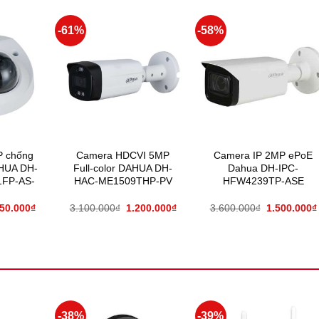
-61%
-58%
P chống
Camera HDCVI 5MP
Camera IP 2MP ePoE
HUA DH-
Full-color DAHUA DH-
Dahua DH-IPC-
FP-AS-
HAC-ME1509THP-PV
HFW4239TP-ASE
650.000
₫
3.100.000
₫
1.200.000
₫
3.600.000
₫
1.500.000
₫
-38%
-39%