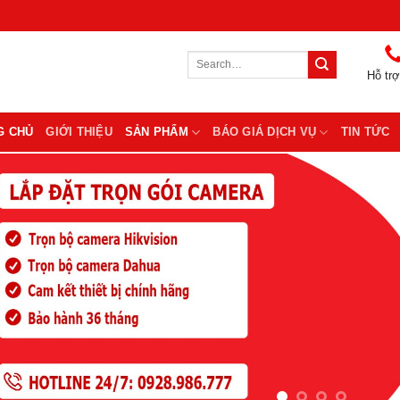
Search
for:
Hỗ trợ
G CHỦ
GIỚI THIỆU
SẢN PHẨM
BÁO GIÁ DỊCH VỤ
TIN TỨC