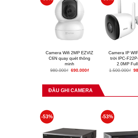
Camera Wifi 2MP EZVIZ
Camera IP WIF
C6N quay quét thông
trời IPC-F22
minh
2.0MP Ful
980.000
₫
690.000
₫
1.500.000
₫
98
ĐẦU GHI CAMERA
-53%
-53%