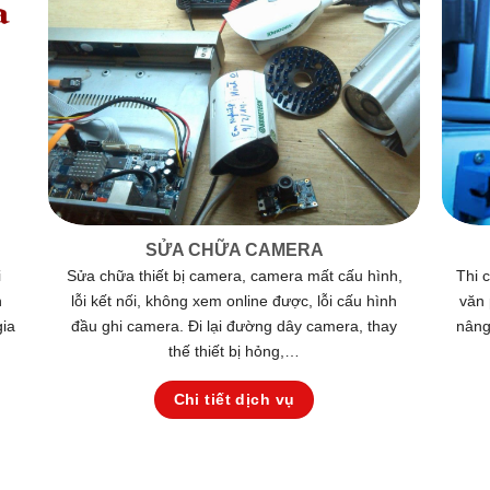
SỬA CHỮA CAMERA
i
Sửa chữa thiết bị camera, camera mất cấu hình,
Thi 
h
lỗi kết nối, không xem online được, lỗi cấu hình
văn 
gia
đầu ghi camera. Đi lại đường dây camera, thay
nâng
thế thiết bị hỏng,…
Chi tiết dịch vụ