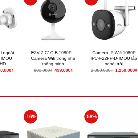
I ngoài
EZVIZ C1C-B 1080P –
Camera IP Wifi 1080P
P-IMOU
Camera Wifi trong nhà
IPC-F22FP-D-IMOU lắp
lHD
thông minh
ngoài trời
0.000
₫
800.000
₫
499.000
₫
2.050.000
₫
1.250.000
₫
-16%
-58%