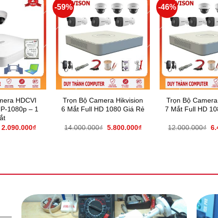
-59%
-46%
mera HDCVI
Trọn Bộ Camera Hikvision
Trọn Bộ Camera 
P-1080p – 1
6 Mắt Full HD 1080 Giá Rẻ
7 Mắt Full HD 1
ắt
2.090.000
₫
14.000.000
₫
5.800.000
₫
12.000.000
₫
6.