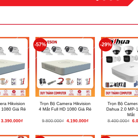
-57%
-29%
ra Hikvision
Trọn Bộ Camera Hikvision
Trọn Bộ Camer
D 1080 Giá Rẻ
4 Mắt Full HD 1080 Giá Rẻ
Dahua 2.0 MP-1
Mắt
3.390.000
₫
9.800.000
₫
4.190.000
₫
8.400.000
₫
6.