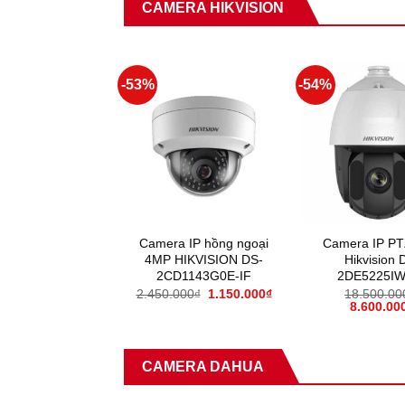
CAMERA HIKVISION
-53%
-54%
Camera IP hồng ngoại
Camera IP P
4MP HIKVISION DS-
Hikvision 
2CD1143G0E-IF
2DE5225IW
2.450.000
₫
1.150.000
₫
18.500.00
8.600.00
CAMERA DAHUA