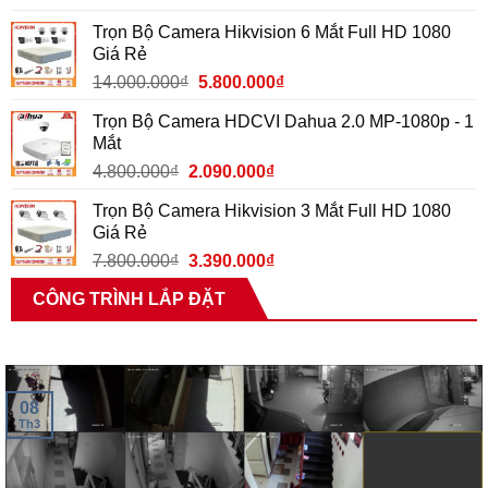
Trọn Bộ Camera Hikvision 6 Mắt Full HD 1080
Giá Rẻ
14.000.000
₫
5.800.000
₫
Trọn Bộ Camera HDCVI Dahua 2.0 MP-1080p - 1
Mắt
4.800.000
₫
2.090.000
₫
Trọn Bộ Camera Hikvision 3 Mắt Full HD 1080
Giá Rẻ
7.800.000
₫
3.390.000
₫
CÔNG TRÌNH LẮP ĐẶT
08
Th3