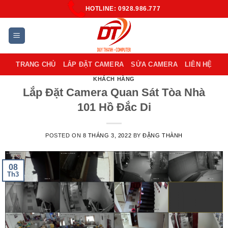
Skip
HOTLINE: 0928.986.777
to
content
TRANG CHỦ
LẮP ĐẶT CAMERA
SỬA CAMERA
LIÊN HỆ
KHÁCH HÀNG
Lắp Đặt Camera Quan Sát Tòa Nhà
101 Hồ Đắc Di
POSTED ON
8 THÁNG 3, 2022
BY
ĐẶNG THÀNH
08
Th3