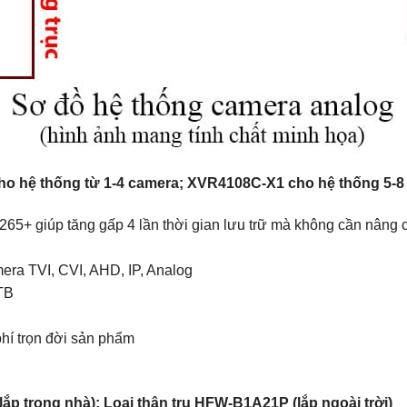
cho hệ thống từ 1-4 camera; XVR4108C-X1 cho hệ thống 5-
5+ giúp tăng gấp 4 lần thời gian lưu trữ mà không cần nâng c
mera TVI, CVI, AHD, IP, Analog
6TB
hí trọn đời sản phẩm
p trong nhà); Loại thân trụ HFW-B1A21P (lắp ngoài trời)