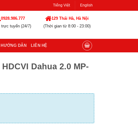
Tiếng Việt
English
0928.986.777
129 Thái Hà, Hà Nội
 trực tuyến (24/7)
(Thời gian từ 8:00 - 23:00)
HƯỚNG DẪN
LIÊN HỆ
 HDCVI Dahua 2.0 MP-