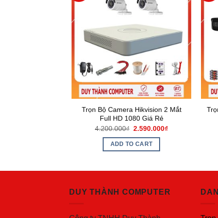
 HDCVI Dahua 2.0
Trọn Bộ Camera Hikvision 2 Mắt
Trọ
p – 1 Mắt
Full HD 1080 Giá Rẻ
2.090.000
₫
4.200.000
₫
2.590.000
₫
O CART
ADD TO CART
DUY THÀNH COMPUTER
DAN