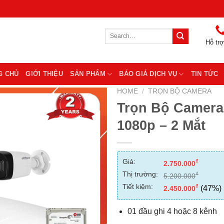
Search
for:
Hỗ trợ
G CHỦ
GIỚI THIỆU
SẢN PHẨM
BÁO GIÁ DỊCH VỤ
TIN TỨC
HOME
/
TRỌN BỘ CAMERA
Trọn Bộ Camera
1080p – 2 Mắt
Giá:
₫
2.750.000
Thị trường:
₫
5.200.000
Tiết kiệm:
₫
(47%)
2.450.000
01 đầu ghi 4 hoặc 8 kênh