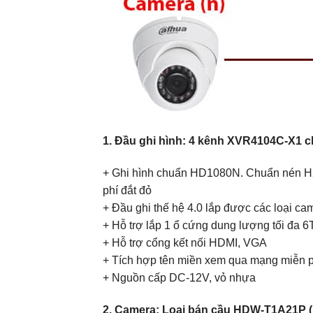
1. Đầu ghi hình: 4 kênh XVR4104C-X1 
+ Ghi hình chuẩn HD1080N. Chuẩn nén H26
phí đắt đỏ
+ Đầu ghi thế hệ 4.0 lắp được các loại ca
+ Hỗ trợ lắp 1 ổ cứng dung lượng tối đa 
+ Hỗ trợ cổng kết nối HDMI, VGA
+ Tích hợp tên miền xem qua mạng miễn p
+ Nguồn cấp DC-12V, vỏ nhựa
2. Camera: Loại bán cầu HDW-T1A21P (lắ