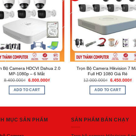
n Bộ Camera HDCVI Dahua 2.0
Trọn Bộ Camera Hikvision 7 M
MP-1080p – 6 Mắt
Full HD 1080 Giá Rẻ
8.400.000
₫
6.000.000
₫
12.000.000
₫
6.450.000
₫
ADD TO CART
ADD TO CART
H MỤC SẢN PHẨM
SẢN PHẨM BÁN CHẠY