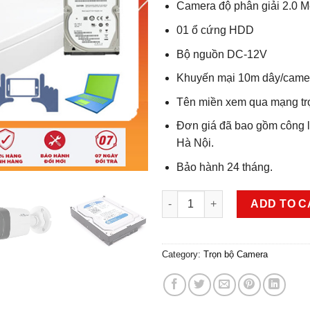
Camera độ phân giải 2.0 M
01 ổ cứng HDD
Bộ nguồn DC-12V
Khuyến mại 10m dây/came
Tên miền xem qua mạng tr
Đơn giá đã bao gồm công lắ
Hà Nội.
Bảo hành 24 tháng.
Trọn Bộ Camera HDCVI Dahua 2.
ADD TO C
Category:
Trọn bộ Camera