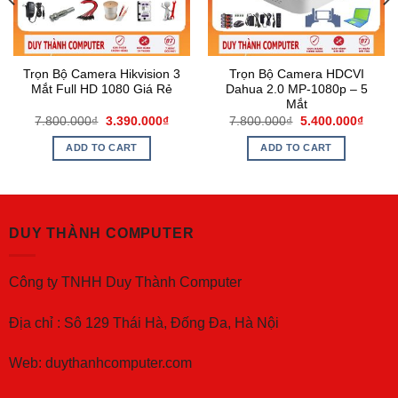
Trọn Bộ Camera Hikvision 3
Trọn Bộ Camera HDCVI
Mắt Full HD 1080 Giá Rẻ
Dahua 2.0 MP-1080p – 5
Mắt
7.800.000
₫
3.390.000
₫
7.800.000
₫
5.400.000
₫
ADD TO CART
ADD TO CART
DUY THÀNH COMPUTER
Công ty TNHH Duy Thành Computer
Địa chỉ : Sô 129 Thái Hà, Đống Đa, Hà Nội
Web: duythanhcomputer.com