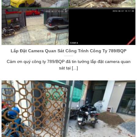
Lắp Đặt Camera Quan Sát Công Trình Công Ty 789/BQP
Cảm ơn quý công ty 789/BQP đã tin tưởng lắp đặt camera quan
sát tại [...]
08
Th3