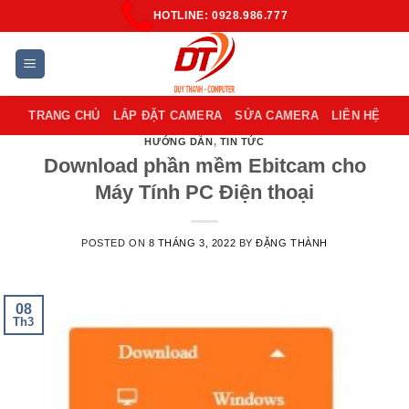
Skip
HOTLINE: 0928.986.777
to
content
TRANG CHỦ
LẮP ĐẶT CAMERA
SỬA CAMERA
LIÊN HỆ
HƯỚNG DẪN
,
TIN TỨC
Download phần mềm Ebitcam cho
Máy Tính PC Điện thoại
POSTED ON
8 THÁNG 3, 2022
BY
ĐẶNG THÀNH
08
Th3