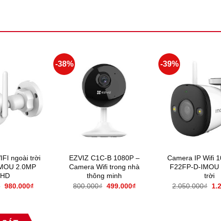
-38%
-39%
FI ngoài trời
EZVIZ C1C-B 1080P –
Camera IP Wifi 
IMOU 2.0MP
Camera Wifi trong nhà
F22FP-D-IMOU l
lHD
thông minh
trời
₫
980.000
₫
800.000
₫
499.000
₫
2.050.000
₫
1.