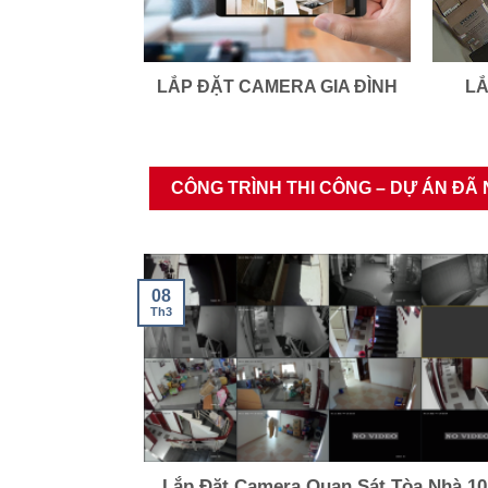
LẮP ĐẶT CAMERA GIA ĐÌNH
LẮ
CÔNG TRÌNH THI CÔNG – DỰ ÁN ĐÃ
08
Th3
Lắp Đặt Camera Quan Sát Tòa Nhà 10