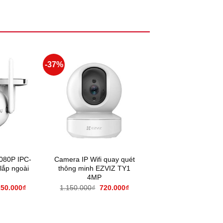
-37%
1080P IPC-
Camera IP Wifi quay quét
ắp ngoài
thông minh EZVIZ TY1
4MP
250.000
₫
1.150.000
₫
720.000
₫