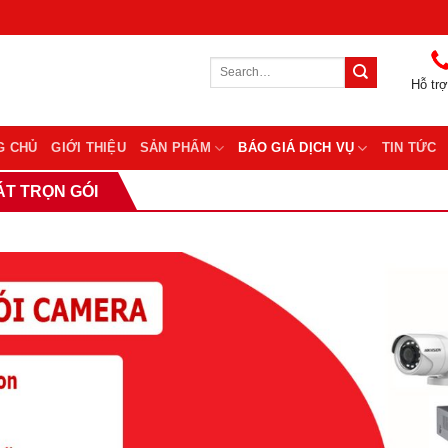
Search
for:
Hỗ trợ
G CHỦ
GIỚI THIỆU
SẢN PHẨM
BÁO GIÁ DỊCH VỤ
TIN TỨC
ÁT TRỌN GÓI