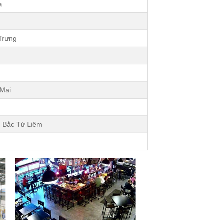
a
Trưng
n
 Mai
 Bắc Từ Liêm