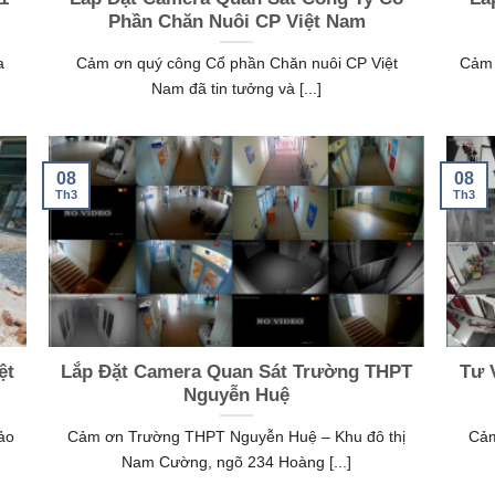
Phần Chăn Nuôi CP Việt Nam
a
Cảm ơn quý công Cổ phần Chăn nuôi CP Việt
Cảm 
Nam đã tin tưởng và [...]
08
08
Th3
Th3
ệt
Lắp Đặt Camera Quan Sát Trường THPT
Tư 
Nguyễn Huệ
ảo
Cảm ơn Trường THPT Nguyễn Huệ – Khu đô thị
Cảm
Nam Cường, ngõ 234 Hoàng [...]