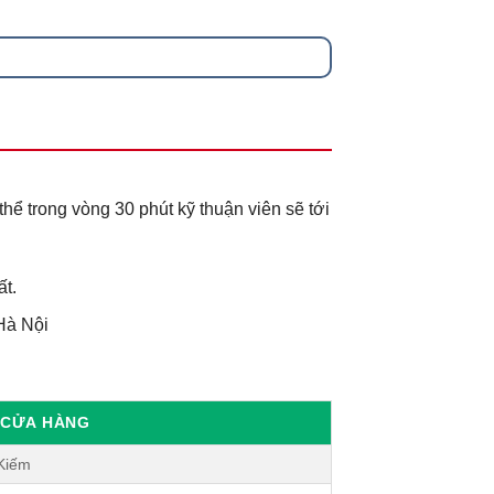
ể trong vòng 30 phút kỹ thuận viên sẽ tới
ất.
Hà Nội
Ỉ CỬA HÀNG
 Kiếm