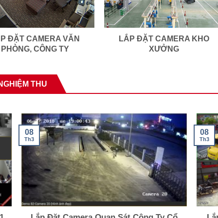
P ĐẶT CAMERA VĂN
LẮP ĐẶT CAMERA KHO
PHÒNG, CÔNG TY
XƯỞNG
 NGHIỆM THU
08
08
Th3
Th3
1
Lắp Đặt Camera Quan Sát Công Ty Cổ
Lắ