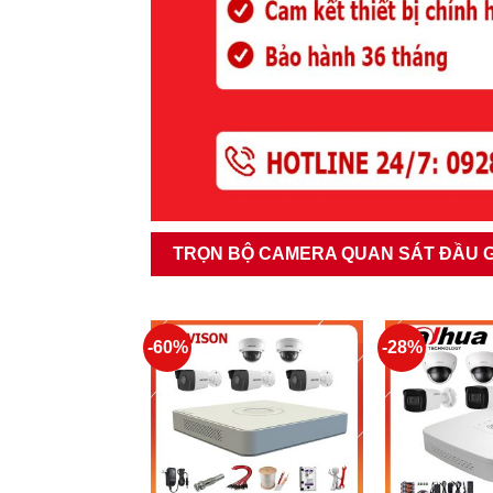
TRỌN BỘ CAMERA QUAN SÁT ĐẦU G
-60%
-28%