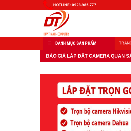
Skip
HOTLINE: 0928.986.777
to
content
DANH MỤC SẢN PHẨM
TRAN
BÁO GIÁ LẮP ĐẶT CAMERA QUAN S