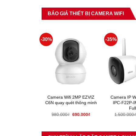
BÁO GIÁ THIẾT BỊ CAMERA WIFI
-30%
-35%
ifi thông minh
Camera Wifi 2MP EZVIZ
Camera IP WI
Z C6N 1080P
C6N quay quét thông minh
IPC-F22P-
Ful
00
₫
690.000
₫
980.000
₫
690.000
₫
1.500.000