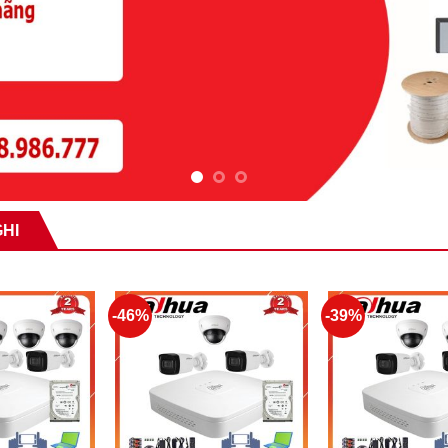
HI
-46%
-39%