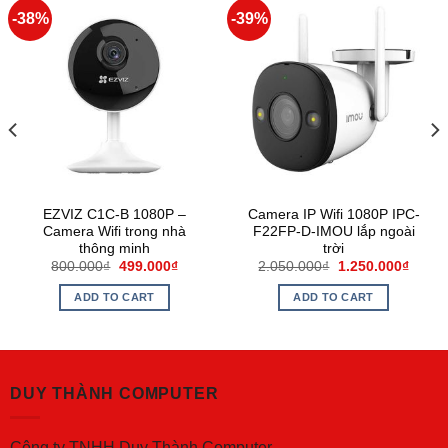
-38%
-39%
EZVIZ C1C-B 1080P –
Camera IP Wifi 1080P IPC-
Camera Wifi trong nhà
F22FP-D-IMOU lắp ngoài
thông minh
trời
800.000
₫
499.000
₫
2.050.000
₫
1.250.000
₫
ADD TO CART
ADD TO CART
DUY THÀNH COMPUTER
Công ty TNHH Duy Thành Computer