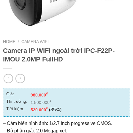
HOME
/
CAMERA WIFI
Camera IP WIFI ngoài trời IPC-F22P-
IMOU 2.0MP FullHD
Giá:
₫
980.000
Thị trường:
₫
1.500.000
Tiết kiệm:
₫
(35%)
520.000
– Cảm biến hình ảnh: 1/2.7 inch progressive CMOS.
– Độ phân giải: 2.0 Megapixel.