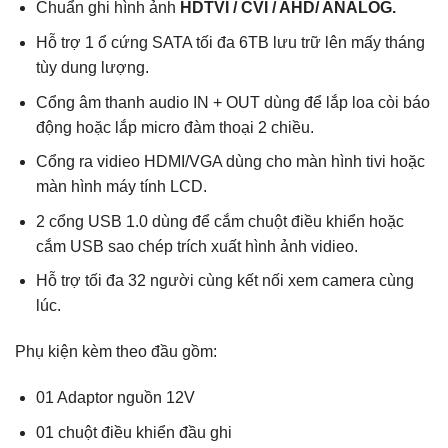
Chuẩn ghi hình ảnh
HDTVI / CVI / AHD/ ANALOG.
Hỗ trợ 1 ổ cứng SATA tối đa 6TB lưu trữ lên mấy tháng
tùy dung lượng.
Cổng âm thanh audio IN + OUT dùng để lắp loa còi báo
động hoặc lắp micro đàm thoại 2 chiều.
Cổng ra vidieo HDMI/VGA dùng cho màn hình tivi hoặc
màn hình máy tính LCD.
2 cổng USB 1.0 dùng để cắm chuột điều khiển hoặc
cắm USB sao chép trích xuất hình ảnh vidieo.
Hỗ trợ tối đa 32 người cùng kết nối xem camera cùng
lúc.
Phụ kiện kèm theo đầu gồm:
01 Adaptor nguồn 12V
01 chuột điều khiển đầu ghi