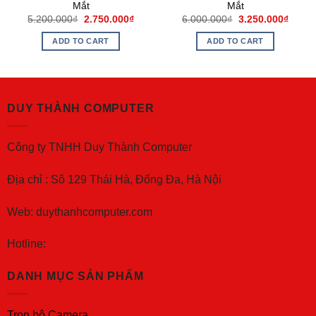
Mắt
Mắt
5.200.000
₫
2.750.000
₫
6.000.000
₫
3.250.000
₫
ADD TO CART
ADD TO CART
DUY THÀNH COMPUTER
Công ty TNHH Duy Thành Computer
Địa chỉ : Sô 129 Thái Hà, Đống Đa, Hà Nội
Web: duythanhcomputer.com
Hotline:
DANH MỤC SẢN PHẨM
Trọn bộ Camera