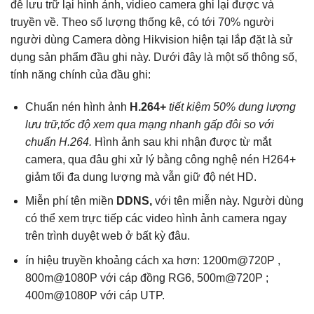
đễ lưu trữ lại hình ảnh, vidieo camera ghi lại được và
truyền về. Theo số lượng thống kê, có tới 70% người
người dùng Camera dòng Hikvision hiện tại lắp đặt là sử
dụng sản phẩm đầu ghi này. Dưới đây là một số thông số,
tính năng chính của đầu ghi:
Chuẩn nén hình ảnh
H.264+
tiết kiệm 50% dung lượng
lưu trữ,
tốc độ xem qua mạng nhanh gấp đôi so với
chuẩn H.264.
Hình ảnh sau khi nhận được từ mắt
camera, qua đâu ghi xử lý bằng công nghệ nén H264+
giảm tối đa dung lượng mà vẫn giữ độ nét HD.
Miễn phí tên miền
DDNS,
với tên miễn này. Người dùng
có thể xem trực tiếp các video hình ảnh camera ngay
trên trình duyệt web ở bất kỳ đâu.
ín hiệu truyền khoảng cách xa hơn: 1200m@720P ,
800m@1080P với cáp đồng RG6, 500m@720P ;
400m@1080P với cáp UTP.