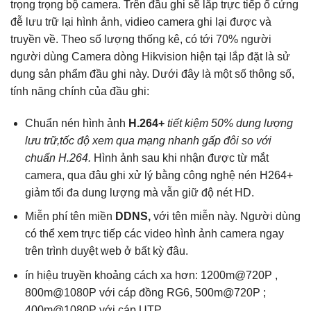
trọng trọng bộ camera. Trên đầu ghi sẽ lắp trực tiếp ổ cứng
đễ lưu trữ lại hình ảnh, vidieo camera ghi lại được và
truyền về. Theo số lượng thống kê, có tới 70% người
người dùng Camera dòng Hikvision hiện tại lắp đặt là sử
dụng sản phẩm đầu ghi này. Dưới đây là một số thông số,
tính năng chính của đầu ghi:
Chuẩn nén hình ảnh
H.264+
tiết kiệm 50% dung lượng
lưu trữ,
tốc độ xem qua mạng nhanh gấp đôi so với
chuẩn H.264.
Hình ảnh sau khi nhận được từ mắt
camera, qua đâu ghi xử lý bằng công nghệ nén H264+
giảm tối đa dung lượng mà vẫn giữ độ nét HD.
Miễn phí tên miền
DDNS,
với tên miễn này. Người dùng
có thể xem trực tiếp các video hình ảnh camera ngay
trên trình duyệt web ở bất kỳ đâu.
ín hiệu truyền khoảng cách xa hơn: 1200m@720P ,
800m@1080P với cáp đồng RG6, 500m@720P ;
400m@1080P với cáp UTP.