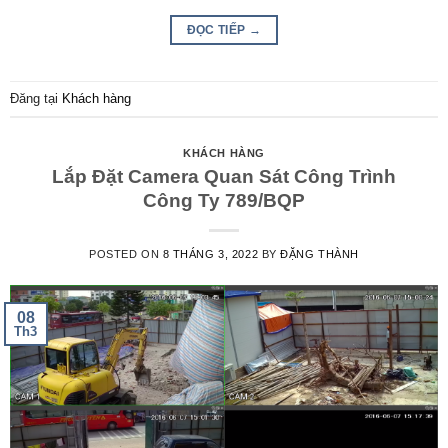
ĐỌC TIẾP
→
Đăng tại
Khách hàng
KHÁCH HÀNG
Lắp Đặt Camera Quan Sát Công Trình
Công Ty 789/BQP
POSTED ON
8 THÁNG 3, 2022
BY
ĐẶNG THÀNH
08
Th3