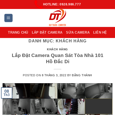
Skip
HOTLINE: 0928.986.777
to
content
TRANG CHỦ
LẮP ĐẶT CAMERA
SỬA CAMERA
LIÊN HỆ
DANH MỤC:
KHÁCH HÀNG
KHÁCH HÀNG
Lắp Đặt Camera Quan Sát Tòa Nhà 101
Hồ Đắc Di
POSTED ON
8 THÁNG 3, 2022
BY
ĐẶNG THÀNH
08
Th3