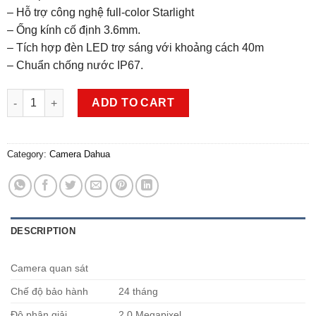
– Hỗ trợ công nghệ full-color Starlight
– Ống kính cố định 3.6mm.
– Tích hợp đèn LED trợ sáng với khoảng cách 40m
– Chuẩn chống nước IP67.
Camera HDCVI 2MP Full Color DAHUA DH-HAC-HFW1239TLMP-LE
ADD TO CART
Category:
Camera Dahua
DESCRIPTION
Camera quan sát
Chế độ bảo hành
24 tháng
Độ phân giải
2.0 Megapixel