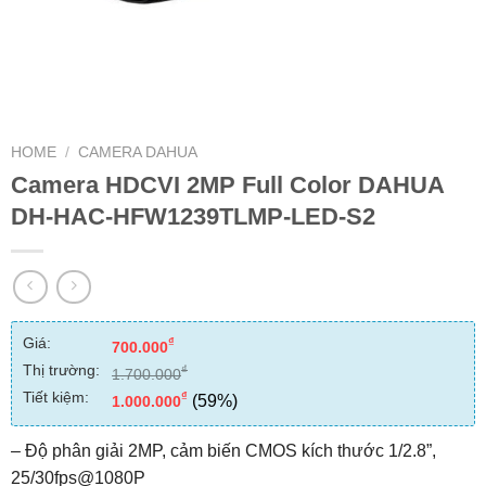
HOME
/
CAMERA DAHUA
Camera HDCVI 2MP Full Color DAHUA
DH-HAC-HFW1239TLMP-LED-S2
Giá:
₫
700.000
Thị trường:
₫
1.700.000
Tiết kiệm:
₫
(59%)
1.000.000
– Độ phân giải 2MP, cảm biến CMOS kích thước 1/2.8”,
25/30fps@1080P