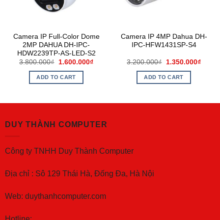
Camera IP Full-Color Dome
Camera IP 4MP Dahua DH-
2MP DAHUA DH-IPC-
IPC-HFW1431SP-S4
HDW2239TP-AS-LED-S2
3.800.000
₫
1.600.000
₫
3.200.000
₫
1.350.000
₫
ADD TO CART
ADD TO CART
DUY THÀNH COMPUTER
Công ty TNHH Duy Thành Computer
Địa chỉ : Sô 129 Thái Hà, Đống Đa, Hà Nội
Web: duythanhcomputer.com
Hotline: