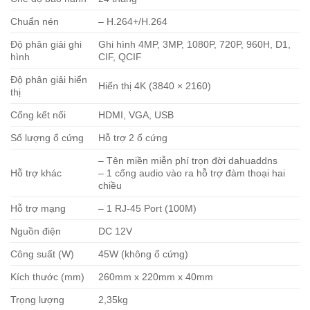
Chuẩn nén
– H.264+/H.264
Độ phân giải ghi
Ghi hình 4MP, 3MP, 1080P, 720P, 960H, D1,
hình
CIF, QCIF
Độ phân giải hiển
Hiển thị 4K (3840 × 2160)
thị
Cổng kết nối
HDMI, VGA, USB
Số lượng ổ cứng
Hỗ trợ 2 ổ cứng
– Tên miền miễn phí trọn đời dahuaddns
Hỗ trợ khác
– 1 cổng audio vào ra hỗ trợ đàm thoại hai
chiều
Hỗ trợ mạng
– 1 RJ-45 Port (100M)
Nguồn điện
DC 12V
Công suất (W)
45W (không ổ cứng)
Kích thước (mm)
260mm x 220mm x 40mm
Trọng lượng
2,35kg