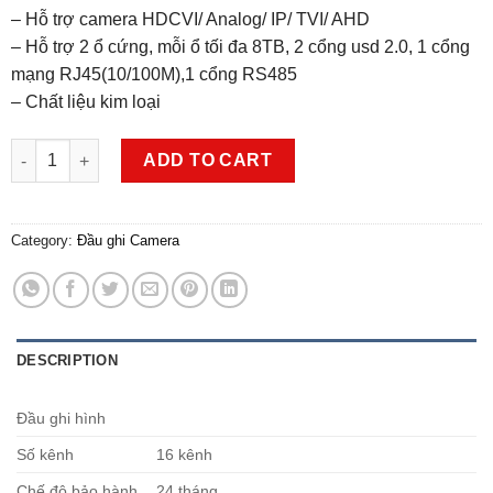
– Hỗ trợ camera HDCVI/ Analog/ IP/ TVI/ AHD
– Hỗ trợ 2 ổ cứng, mỗi ổ tối đa 8TB, 2 cổng usd 2.0, 1 cổng
mạng RJ45(10/100M),1 cổng RS485
– Chất liệu kim loại
Đầu ghi 16 kênh 5in1 Dahua DH-XVR5216AN-4KL quantity
ADD TO CART
Category:
Đầu ghi Camera
DESCRIPTION
Đầu ghi hình
Số kênh
16 kênh
Chế độ bảo hành
24 tháng