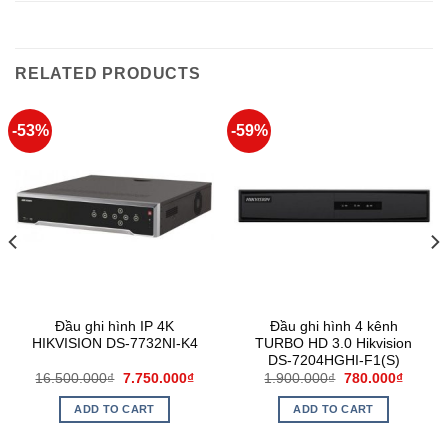
RELATED PRODUCTS
-53%
-59%
Đầu ghi hình IP 4K
Đầu ghi hình 4 kênh
HIKVISION DS-7732NI-K4
TURBO HD 3.0 Hikvision
DS-7204HGHI-F1(S)
16.500.000
₫
7.750.000
₫
1.900.000
₫
780.000
₫
ADD TO CART
ADD TO CART