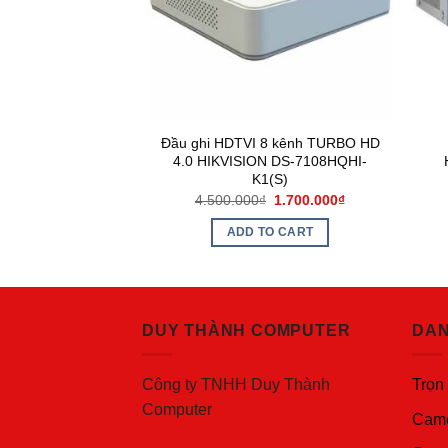
4 kênh TURBO HD
Đầu ghi HDTVI 8 kênh TURBO HD
DS-7204HGHI-F1(S)
4.0 HIKVISION DS-7108HQHI-
K1(S)
₫
780.000
₫
4.500.000
₫
1.700.000
₫
O CART
ADD TO CART
DUY THÀNH COMPUTER
DAN
Công ty TNHH Duy Thành
Trọn
Computer
Came