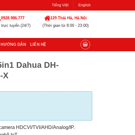
Tiếng Việt
English
0928.986.777
129 Thái Hà, Hà Nội
 trực tuyến (24/7)
(Thời gian từ 8:00 - 23:00)
HƯỚNG DẪN
LIÊN HỆ
5in1 Dahua DH-
-X
ợ camera HDCVI/TVI/AHD/Analog/IP.
nghệ IoT.