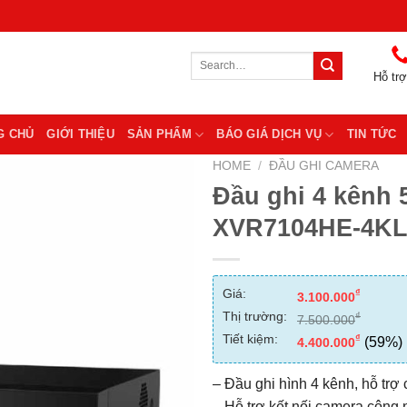
Search
for:
Hỗ trợ
G CHỦ
GIỚI THIỆU
SẢN PHẨM
BÁO GIÁ DỊCH VỤ
TIN TỨC
HOME
/
ĐẦU GHI CAMERA
Đầu ghi 4 kênh 
XVR7104HE-4KL
Giá:
₫
3.100.000
Thị trường:
₫
7.500.000
Tiết kiệm:
₫
(59%)
4.400.000
– Đầu ghi hình 4 kênh, hỗ tr
– Hỗ trợ kết nối camera công 