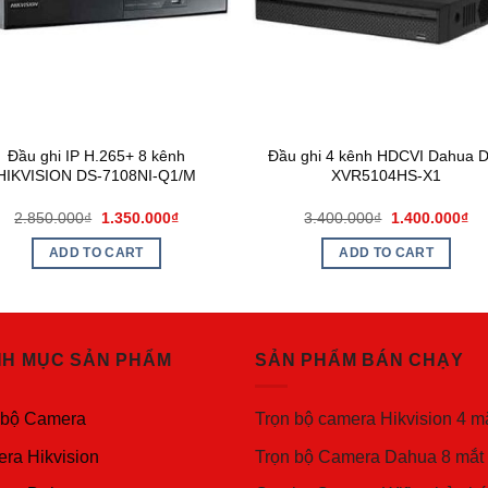
Đầu ghi IP H.265+ 8 kênh
Đầu ghi 4 kênh HDCVI Dahua 
HIKVISION DS-7108NI-Q1/M
XVR5104HS-X1
2.850.000
₫
1.350.000
₫
3.400.000
₫
1.400.000
₫
ADD TO CART
ADD TO CART
H MỤC SẢN PHẨM
SẢN PHẨM BÁN CHẠY
 bộ Camera
Trọn bộ camera Hikvision 4 m
ra Hikvision
Trọn bộ Camera Dahua 8 mắt