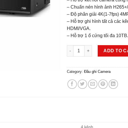
– Chuẩn nén hình ảnh H265+/H
– Độ phân giải 4K(1-7fps) 4M
– Hỗ trợ ghi hình tất cả các k
HDMI/VGA.
– Hỗ trợ 1 ổ cứng tối đa 10TB
Đầu ghi 4 kênh 5in1 Dahua DH
ADD TO C
Category:
Đầu ghi Camera
4 kênh