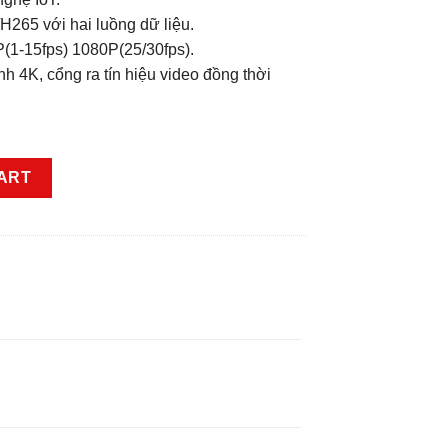
265 với hai luồng dữ liệu.
P(1-15fps) 1080P(25/30fps).
ênh 4K, cổng ra tín hiệu video đồng thời
.
-XVR7104HE-4KL-X quantity
ART