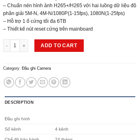
– Chuẩn nén hình ảnh H265+/H265 với hai luồng dữ liệu độ
phân giải 5M-N, 4M-N/1080P(1-15fps), 1080N(1-25fps)
– Hỗ trợ 1 ổ cứng tối đa 6TB
– Thiết kế nút reset cứng trên mainboard
Đầu ghi 4 kênh HDCVI Dahua DH-XVR5104HS-X1 quantity
ADD TO CART
Category:
Đầu ghi Camera
DESCRIPTION
Đầu ghi hình
Số kênh
4 kênh
Chế độ bảo hành
24 tháng