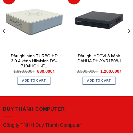
Đầu ghi hình TURBO HD
Đầu ghi HDCVI 8 kênh
3.0 4 kênh Hikvision DS-
DAHUA DH-XVR1B08-I
7104HGHI-F1
1.890.000
₫
880.000
₫
3.300.000
₫
1.200.000
₫
ADD TO CART
ADD TO CART
DUY THÀNH COMPUTER
Công ty TNHH Duy Thành Computer