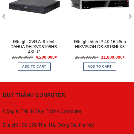
Đầu ghi XVR Ai 8 kênh
Đầu ghi hình IP 4K 16 kênh
DAHUA DH-XVR5108HS-
HIKVISION DS-8616NI-K8
4KL-I2
9.800.000
₫
4.200.000
₫
25.000.000
₫
11.800.000
₫
ADD TO CART
ADD TO CART
DUY THÀNH COMPUTER
Công ty TNHH Duy Thành Computer
Địa chỉ : Sô 129 Thái Hà, Đống Đa, Hà Nội